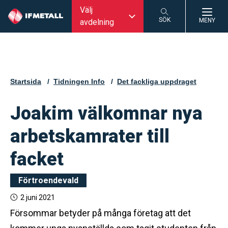
Välj
SÖK
MENY
avdelning
SÖK
Startsida
Tidningen Info
Det fackliga uppdraget
Joakim välkomnar nya
arbetskamrater till
facket
Förtroendevald
2 juni 2021
Försommar betyder på många företag att det