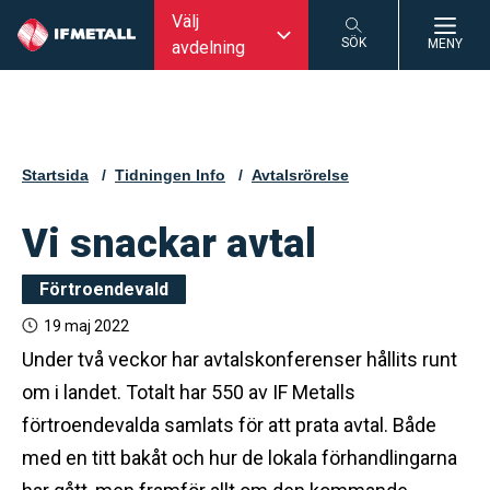
Välj
SÖK
MENY
avdelning
SÖK
Startsida
Tidningen Info
Avtalsrörelse
Vi snackar avtal
Förtroendevald
19 maj 2022
Under två veckor har avtalskonferenser hållits runt
om i landet. Totalt har 550 av IF Metalls
förtroendevalda samlats för att prata avtal. Både
med en titt bakåt och hur de lokala förhandlingarna