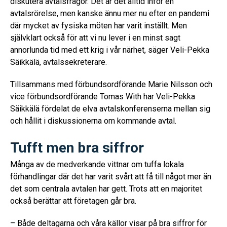
diskutera avtalsfrågor. Det är det alltid inför en
avtalsrörelse, men kanske ännu mer nu efter en pandemi
där mycket av fysiska möten har varit inställt. Men
självklart också för att vi nu lever i en minst sagt
annorlunda tid med ett krig i vår närhet, säger Veli-Pekka
Säikkälä, avtalssekreterare.
Tillsammans med förbundsordförande Marie Nilsson och
vice förbundsordförande Tomas With har Veli-Pekka
Säikkälä fördelat de elva avtalskonferenserna mellan sig
och hållit i diskussionerna om kommande avtal.
Tufft men bra siffror
Många av de medverkande vittnar om tuffa lokala
förhandlingar där det har varit svårt att få till något mer än
det som centrala avtalen har gett. Trots att en majoritet
också berättar att företagen går bra.
– Både deltagarna och våra källor visar på bra siffror för