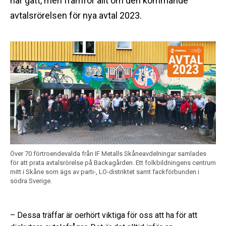
har gått, men framför allt om den kommande
avtalsrörelsen för nya avtal 2023.
Över 70 förtroendevalda från IF Metalls Skåneavdelningar samlades
för att prata avtalsrörelse på Backagården. Ett folkbildningens centrum
mitt i Skåne som ägs av parti-, LO-distriktet samt fackförbunden i
södra Sverige.
– Dessa träffar är oerhört viktiga för oss att ha för att