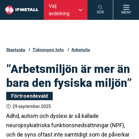
Välj
SÖK
MENY
avdelning
SÖK
Startsida
Tidningen Info
Arbetsliv
”Arbetsmiljön är mer än
bara den fysiska miljön”
Förtroendevald
29 september 2025
Adhd, autism och dyslexi är så kallade
neuropsykiatriska funktionsnedsättningar (NPF),
och de syns oftast inte samtidigt som de påverkar