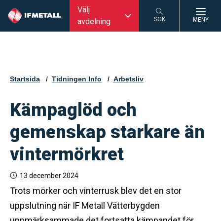
Välj
SÖK
MENY
avdelning
SÖK
Startsida
Tidningen Info
Arbetsliv
Kämpaglöd och
gemenskap starkare än
vintermörkret
13 december 2024
Trots mörker och vinterrusk blev det en stor
uppslutning när IF Metall Vätterbygden
uppmärksammade det fortsatta kämpandet för