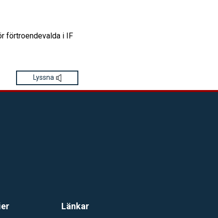
r förtroendevalda i IF
Lyssna
ier
Länkar