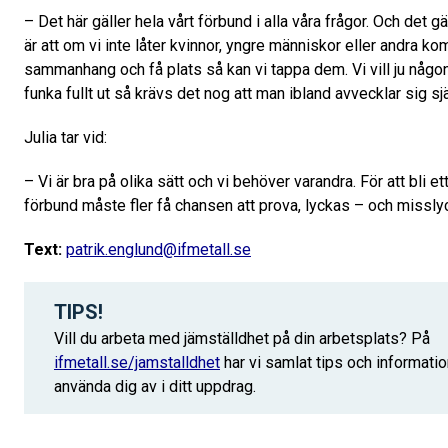
– Det här gäller hela vårt förbund i alla våra frågor. Och det 
är att om vi inte låter kvinnor, yngre människor eller andra ko
sammanhang och få plats så kan vi tappa dem. Vi vill ju någ
funka fullt ut så krävs det nog att man ibland avvecklar sig själ
Julia tar vid:
– Vi är bra på olika sätt och vi behöver varandra. För att bli e
förbund måste fler få chansen att prova, lyckas – och missly
Text:
patrik.englund@ifmetall.se
TIPS!
Vill du arbeta med jämställdhet på din arbetsplats? På
ifmetall.se/jamstalldhet
har vi samlat tips och informati
använda dig av i ditt uppdrag.