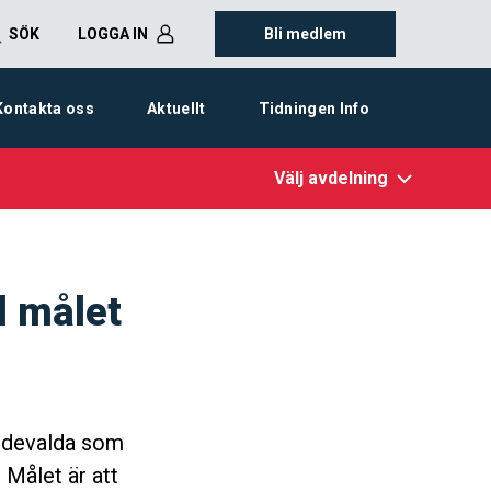
SÖK
LOGGA IN
Bli medlem
Kontakta oss
Aktuellt
Tidningen Info
Välj avdelning
d målet
endevalda som
 Målet är att