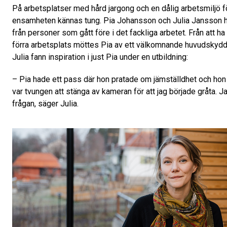
På arbetsplatser med hård jargong och en dålig arbetsmiljö f
ensamheten kännas tung. Pia Johansson och Julia Jansson h
från personer som gått före i det fackliga arbetet. Från att ha 
förra arbetsplats möttes Pia av ett välkomnande huvudskyd
Julia fann inspiration i just Pia under en utbildning:
– Pia hade ett pass där hon pratade om jämställdhet och hon 
var tvungen att stänga av kameran för att jag började gråta. J
frågan, säger Julia.