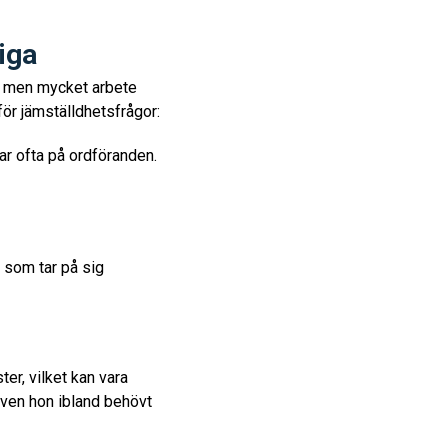
iga
ar, men mycket arbete
för jämställdhetsfrågor:
ar ofta på ordföranden.
 som tar på sig
er, vilket kan vara
 även hon ibland behövt