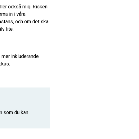
gäller också mig. Risken
mma in i våra
onstans, och om det ska
v lite.
tt mer inkluderande
ckas.
on som du kan