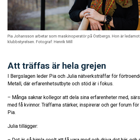
Pia Johansson arbetar som maskinoperatör på Östbergs. Hon är ledamot 
klubbstyrelsen.
Fotograf: Henrik Mill
Att träffas är hela grejen
I Bergslagen leder Pia och Julia nätverksträffar för förtroend
Metall, där erfarenhetsutbyte och stöd är i fokus.
– Många saknar kollegor att dela sina erfarenheter med, särs
med få kvinnor. Träffarna stärker, inspirerar och ger forum fö
Pia.
Julia tillägger:
– Det är så himla coolt att få vara med och driva det här, och a