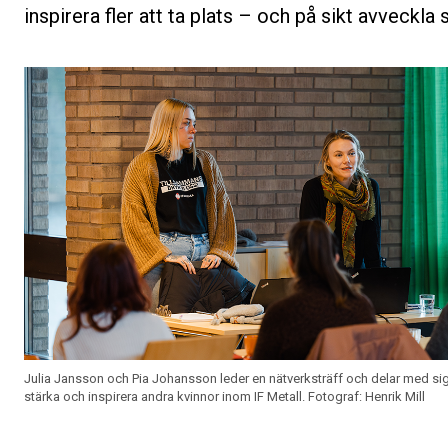
inspirera fler att ta plats – och på sikt avveckla s
Julia Jansson och Pia Johansson leder en nätverksträff och delar med sig 
stärka och inspirera andra kvinnor inom IF Metall. Fotograf: Henrik Mill