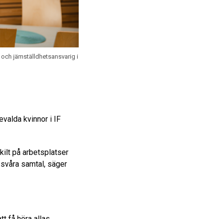
och jämställdhetsansvarig i
evalda kvinnor i IF
kilt på arbetsplatser
r svåra samtal, säger
tt få höra allas