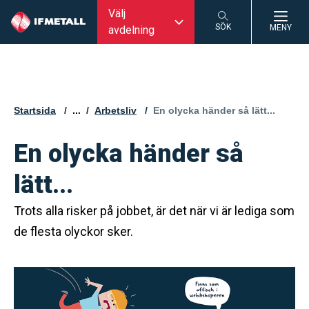
Välj
SÖK
MENY
avdelning
SÖK
Startsida
...
Arbetsliv
Aktuell sida:
En olycka händer så lätt...
En olycka händer så
lätt...
Trots alla risker på jobbet, är det när vi är lediga som
de flesta olyckor sker.