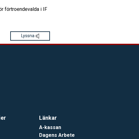
ör förtroendevalda i IF
Lyssna
ier
Länkar
A-kassan
Dagens Arbete