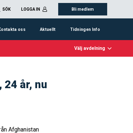
SÖK
LOGGA IN
Bli medlem
Kontakta oss
Aktuellt
Tidningen Info
Välj avdelning
24 år, nu
rån Afghanistan