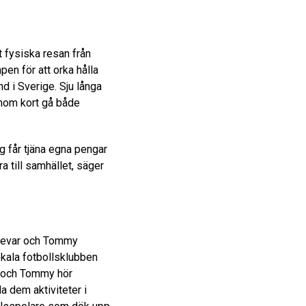
t fysiska resan från
pen för att orka hålla
nd i Sverige. Sju långa
 inom kort gå både
jag får tjäna egna pengar
ra till samhället, säger
 Ljevar och Tommy
okala fotbollsklubben
o och Tommy hör
 dem aktiviteter i