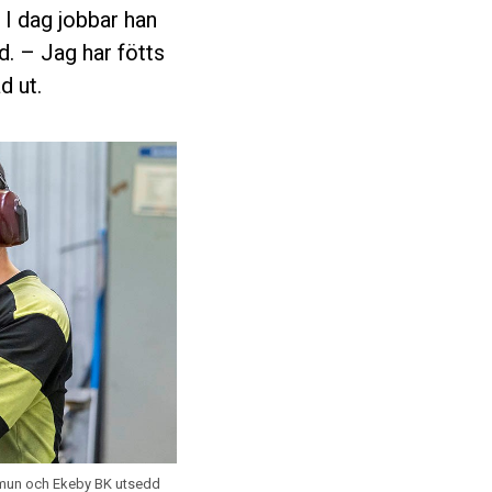
I dag jobbar han
d. – Jag har fötts
d ut.
ommun och Ekeby BK utsedd