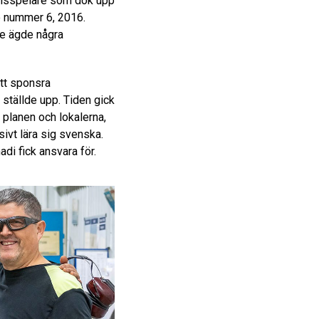
ollsspelare som dök upp
fo nummer 6, 2016.
te ägde några
tt sponsra
 ställde upp. Tiden gick
 planen och lokalerna,
ivt lära sig svenska.
di fick ansvara för.