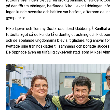
fotbollsföreningen. Det var en brokig samling blivande fotb
på den första träningen, berättade Niko Ljevar i tidningen In
Ingen kunde svenska och hälften var barfota, eftersom de in
gympaskor.
Niko Ljevar och Tommy Gustafsson bad klubben på Kanthal a
fotbollslaget så de kunde få ordentlig utrustning och klubben
och de spelande ungdomarna blev allt gladare, tog ansvar för
tvättade sina träningskläder tillsammans och började success
De öppnade även en tillfällig cykelverkstad, som Mikael Ahma