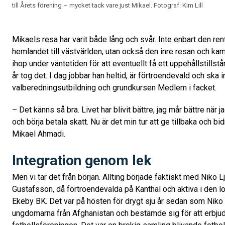
till Årets förening – mycket tack vare just Mikael.
Fotograf: Kim Lill
Mikaels resa har varit både lång och svår. Inte enbart den ren
hemlandet till västvärlden, utan också den inre resan och kam
ihop under väntetiden för att eventuellt få ett uppehållstillstå
år tog det. I dag jobbar han heltid, är förtroendevald och ska
valberedningsutbildning och grundkursen Medlem i facket.
– Det känns så bra. Livet har blivit bättre, jag mår bättre när 
och börja betala skatt. Nu är det min tur att ge tillbaka och bid
Mikael Ahmadi.
Integration genom lek
Men vi tar det från början. Allting började faktiskt med Niko
Gustafsson, då förtroendevalda på Kanthal och aktiva i den l
Ekeby BK. Det var på hösten för drygt sju år sedan som Nik
ungdomarna från Afghanistan och bestämde sig för att erbjuda