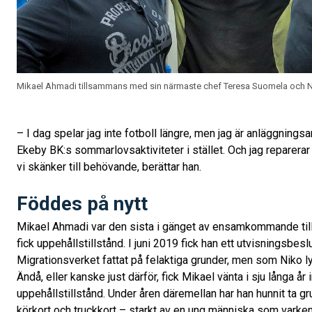
Mikael Ahmadi tillsammans med sin närmaste chef Teresa Suomela och N
– I dag spelar jag inte fotboll längre, men jag är anläggnings
Ekeby BK:s sommarlovsaktiviteter i stället. Och jag reparerar
vi skänker till behövande, berättar han.
Föddes på nytt
Mikael Ahmadi var den sista i gänget av ensamkommande ti
fick uppehållstillstånd. I juni 2019 fick han ett utvisningsbes
Migrationsverket fattat på felaktiga grunder, men som Niko l
Ändå, eller kanske just därför, fick Mikael vänta i sju långa år i
uppehållstillstånd. Under åren däremellan har han hunnit ta g
körkort och truckkort – starkt av en ung människa som varken