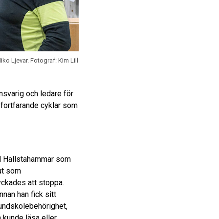
iko Ljevar.
Fotograf: Kim Lill
ansvarig och ledare för
 fortfarande cyklar som
ll Hallstahammar som
lut som
yckades att stoppa.
nnan han fick sitt
rundskolebehörighet,
 kunde läsa eller