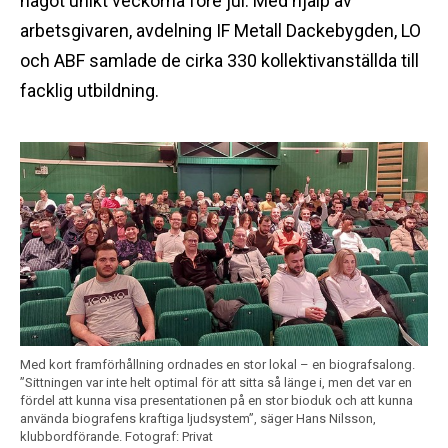
något unikt veckorna före jul. Med hjälp av
arbetsgivaren, avdelning IF Metall Dackebygden, LO
och ABF samlade de cirka 330 kollektivanställda till
facklig utbildning.
Med kort framförhållning ordnades en stor lokal – en biografsalong.
”Sittningen var inte helt optimal för att sitta så länge i, men det var en
fördel att kunna visa presentationen på en stor bioduk och att kunna
använda biografens kraftiga ljudsystem”, säger Hans Nilsson,
klubbordförande.
Fotograf: Privat