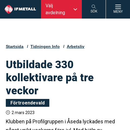
Välj
SÖK
MENY
avdelning
SÖK
Startsida
Tidningen Info
Arbetsliv
Utbildade 330
kollektivare på tre
veckor
Förtroendevald
2 mars 2023
Klubben på Profilgruppen i Åseda lyckades med