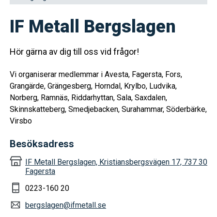
IF Metall Bergslagen
Hör gärna av dig till oss vid frågor!
Vi organiserar medlemmar i
Avesta,
Fagersta,
Fors,
Grangärde,
Grängesberg,
Horndal,
Krylbo,
Ludvika,
Norberg,
Ramnäs,
Riddarhyttan,
Sala,
Saxdalen,
Skinnskatteberg,
Smedjebacken,
Surahammar,
Söderbärke,
Virsbo
Besöksadress
IF Metall Bergslagen, Kristiansbergsvägen 17, 737 30
Fagersta
0223-160 20
bergslagen@ifmetall.se