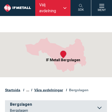
Välj
SÖK
MENY
avdelning
SÖK
IF Metall Bergslagen
Startsida
...
Våra avdelningar
Aktuell sida:
Bergslagen
Bergslagen
Bergslagen