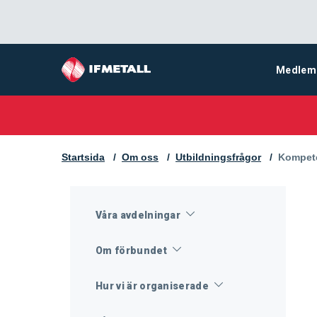
Medlem
Startsida
Om oss
Utbildningsfrågor
Aktuell 
Kompet
Våra avdelningar
Om förbundet
Hur vi är organiserade