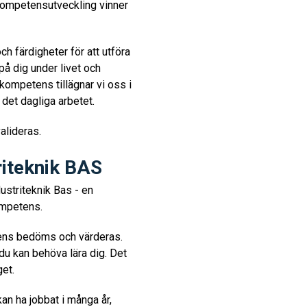
 Kompetensutveckling vinner
h färdigheter för att utföra
på dig under livet och
kompetens tillägnar vi oss i
 det dagliga arbetet.
alideras.
iteknik BAS
ustriteknik Bas - en
ompetens.
etens bedöms och värderas.
 du kan behöva lära dig. Det
get.
n ha jobbat i många år,