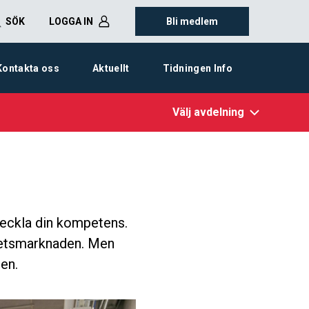
SÖK
LOGGA IN
Bli medlem
Kontakta oss
Aktuellt
Tidningen Info
Välj avdelning
veckla din kompetens.
rbetsmarknaden. Men
en.