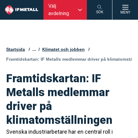
Välj
SÖK
MENY
avdelning
SÖK
Startsida
...
Klimatet och jobben
Aktuell sida:
Framtidskartan: IF Metalls medlemmar driver på klimatomställ
Framtidskartan: IF
Metalls medlemmar
driver på
klimatomställningen
Svenska industriarbetare har en central roll i