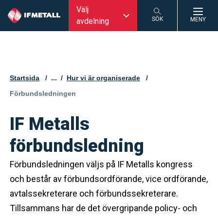
Välj
SÖK
MENY
avdelning
SÖK
Startsida
...
Hur vi är organiserade
Aktuell sida:
Förbundsledningen
IF Metalls
förbundsledning
Förbundsledningen väljs på IF Metalls kongress
och består av förbundsordförande, vice ordförande,
avtalssekreterare och förbundssekreterare.
Tillsammans har de det övergripande policy- och