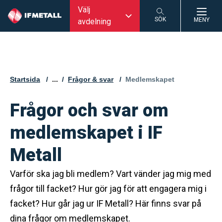
Välj
SÖK
MENY
avdelning
SÖK
Startsida
...
Frågor & svar
Aktuell sida:
Medlemskapet
Frågor och svar om
medlemskapet i IF
Metall
Varför ska jag bli medlem? Vart vänder jag mig med
frågor till facket? Hur gör jag för att engagera mig i
facket? Hur går jag ur IF Metall? Här finns svar på
dina frågor om medlemskapet.