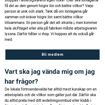
stoppas i arbetsgivarens egen ficka? Eller ska löntagarna
få del av den genom högre lön och bättre villkor? Varje
person är unik och stark. Tänk då om löntagarna går
samman och kräver högre lön samt bättre villkor
tillsammans. En person går det att strunta i, men kommer
hela skiftlaget eller alla på fabriken måste arbetsgivaren
lyssna. Därför håller vi ihop. Vi hoppas att du också går
med.
Bli medlem
Vart ska jag vända mig om jag
har frågor?
De lokala förtroendevalda har alltid mest kunskap om en
arbetsplats och de villkor som gäller just där. Därför ska
du alltid prata med ditt avdelningsombud eller klubb i