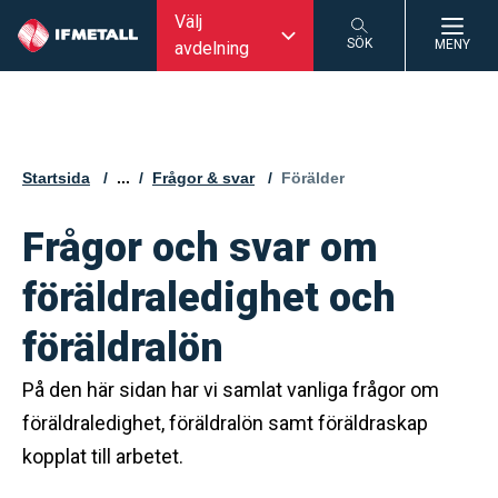
Välj
SÖK
MENY
avdelning
SÖK
Startsida
...
Frågor & svar
Aktuell sida:
Förälder
Frågor och svar om
föräldraledighet och
föräldralön
På den här sidan har vi samlat vanliga frågor om
föräldraledighet, föräldralön samt föräldraskap
kopplat till arbetet.