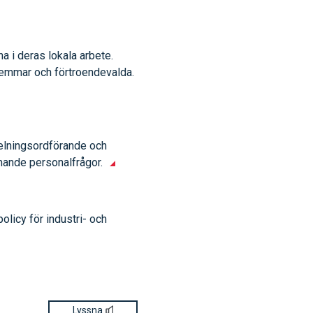
a i deras lokala arbete.
lemmar och förtroendevalda.
elningsordförande och
mmande personalfrågor.
licy för industri- och
Lyssna