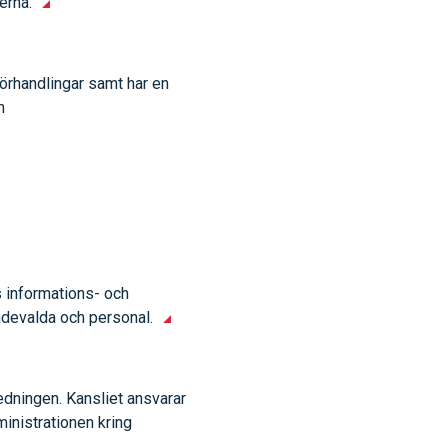
nerna.
örhandlingar samt har en
h
s informations- och
endevalda och personal.
edningen. Kansliet ansvarar
inistrationen kring