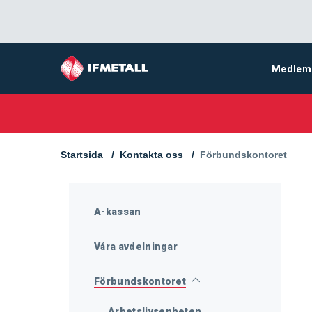
Medlem
Startsida
Kontakta oss
Aktuell sida:
Förbundskontoret
A-kassan
Våra avdelningar
Förbundskontoret
Arbetslivsenheten