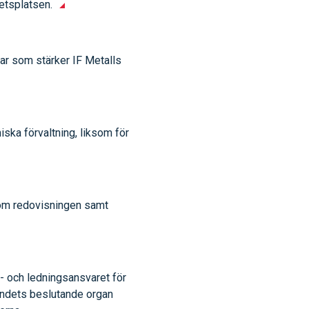
betsplatsen.
gar som stärker IF Metalls
ska förvaltning, liksom för
nom redovisningen samt
- och ledningsansvaret för
undets beslutande organ