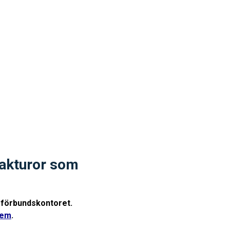
fakturor som
l förbundskontoret.
dem
.