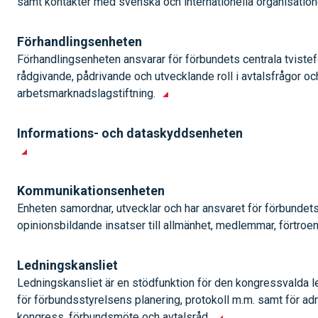
samt kontakter med svenska och internationella organisatio
Förhandlingsenheten
Förhandlingsenheten ansvarar för förbundets centrala tvistef
rådgivande, pådrivande och utvecklande roll i avtalsfrågor oc
arbetsmarknadslagstiftning.
Informations- och dataskyddsenheten
Kommunikationsenheten
Enheten samordnar, utvecklar och har ansvaret för förbundet
opinionsbildande insatser till allmänhet, medlemmar, förtro
Ledningskansliet
Ledningskansliet är en stödfunktion för den kongressvalda l
för förbundsstyrelsens planering, protokoll m.m. samt för adm
kongress, förbundsmöte och avtalsråd.