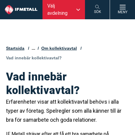
Välj
SÖK
MENY
avdelning
SÖK
Startsida
...
Om kollektivavtal
Aktuell sida:
Vad innebär kollektivavtal?
Vad innebär
kollektivavtal?
Erfarenheter visar att kollektivavtal behövs i alla
typer av företag. Spelregler som alla känner till är
bra för samarbete och goda relationer.
IF Metall strävar efter att få ett bra samarbete på