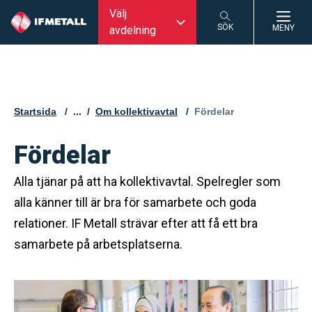
Välj
SÖK
MENY
avdelning
SÖK
Startsida
...
Om kollektivavtal
Aktuell sida:
Fördelar
Fördelar
Alla tjänar på att ha kollektivavtal. Spelregler som
alla känner till är bra för samarbete och goda
relationer. IF Metall strävar efter att få ett bra
samarbete på arbetsplatserna.