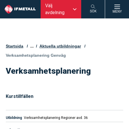
Välj
SÖK
MENY
avdelning
SÖK
Startsida
...
Aktuella utbildningar
Aktuell sida:
Verksamhetsplanering Genväg
Verksamhetsplanering
Kurstillfällen
Verksamhetsplanering Regioner avd. 36