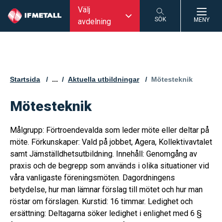
Välj
SÖK
MENY
avdelning
SÖK
Startsida
...
Aktuella utbildningar
Aktuell sida:
Mötesteknik
Mötesteknik
Målgrupp: Förtroendevalda som leder möte eller deltar på
möte. Förkunskaper: Vald på jobbet, Agera, Kollektivavtalet
samt Jämställdhetsutbildning. Innehåll: Genomgång av
praxis och de begrepp som används i olika situationer vid
våra vanligaste föreningsmöten. Dagordningens
betydelse, hur man lämnar förslag till mötet och hur man
röstar om förslagen. Kurstid: 16 timmar. Ledighet och
ersättning: Deltagarna söker ledighet i enlighet med 6 §