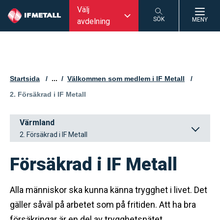
Välj
SÖK
MENY
avdelning
SÖK
Startsida
...
Välkommen som medlem i IF Metall
Aktuell sida:
2. Försäkrad i IF Metall
Värmland
2. Försäkrad i IF Metall
Försäkrad i IF Metall
Alla människor ska kunna känna trygghet i livet. Det
gäller såväl på arbetet som på fritiden. Att ha bra
försäkringar är en del av trygghetsnätet.