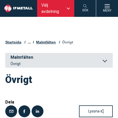
Välj
SÖK
MENY
avdelning
SÖK
Startsida
...
Malmfälten
Aktuell sida:
Övrigt
Malmfälten
Övrigt
Övrigt
Dela
Lyssna