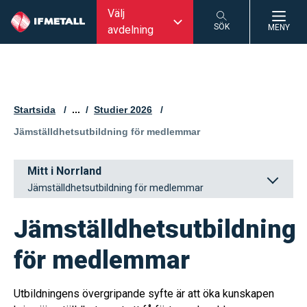
Välj
SÖK
MENY
avdelning
SÖK
Startsida
...
Studier 2026
Aktuell sida:
Jämställdhetsutbildning för medlemmar
Mitt i Norrland
Jämställdhetsutbildning för medlemmar
Jämställdhetsutbildning
för medlemmar
Utbildningens övergripande syfte är att öka kunskapen