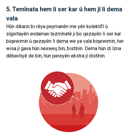
5. Temînata hem li ser kar û hem jî li dema
vala
Hûn dikarin bi rêya peymanên me yên kolektîfî û
sîgortayên endaman tezmînatê ji bo qezayên li ser kar
biqewimin û qezayên li dema we ya vala biqewimin, her
wisa jî gava hûn nexweş bin, bistînin. Dema hün di îzna
dêbavtiyê de bin, hün pereyên ekstra jî distînin.