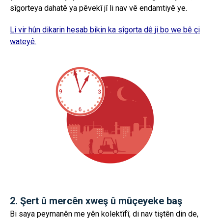
sîgorteya dahatê ya pêvekî jî li nav vê endamtiyê ye.
Li vir hûn dikarin hesab bikin ka sîgorta dê ji bo we bê çi
wateyê.
2. Şert û mercên xweş û mûçeyeke baş
Bi saya peymanên me yên kolektîfî, di nav tiştên din de,