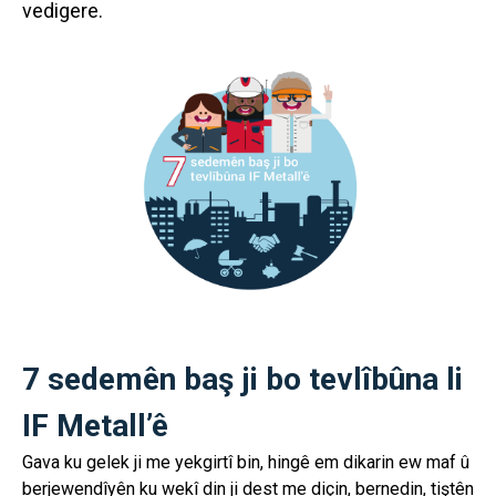
vedigere.
7 sedemên baş ji bo tevlîbûna li
IF Metall’ê
Gava ku gelek ji me yekgirtî bin, hingê em dikarin ew maf û
berjewendîyên ku wekî din ji dest me diçin, bernedin, tiştên