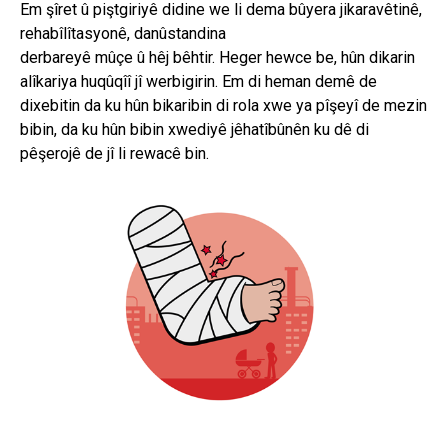
Em şîret û piştgiriyê didine we li dema bûyera jikaravêtinê,
rehabîlîtasyonê, danûstandina
derbareyê mûçe û hêj bêhtir. Heger hewce be, hûn dikarin
alîkariya huqûqîî jî werbigirin. Em di heman demê de
dixebitin da ku hûn bikaribin di rola xwe ya pîşeyî de mezin
bibin, da ku hûn bibin xwediyê jêhatîbûnên ku dê di
pêşerojê de jî li rewacê bin.