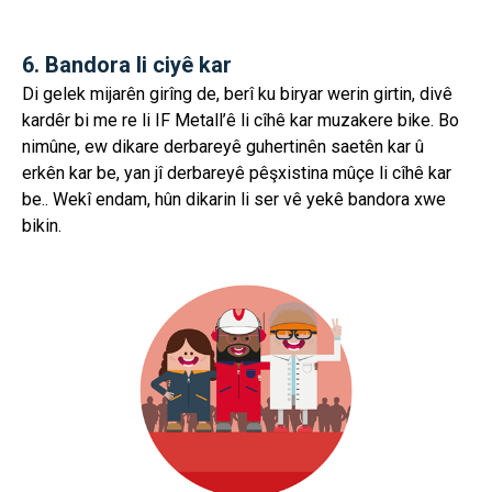
6. Bandora li ciyê kar
Di gelek mijarên girîng de, berî ku biryar werin girtin, divê
kardêr bi me re li IF Metall’ê li cîhê kar muzakere bike. Bo
nimûne, ew dikare derbareyê guhertinên saetên kar û
erkên kar be, yan jî derbareyê pêşxistina mûçe li cîhê kar
be.. Wekî endam, hûn dikarin li ser vê yekê bandora xwe
bikin.