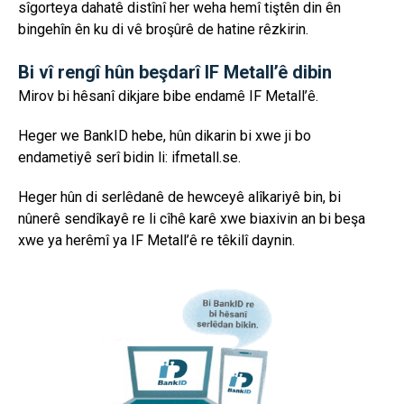
sîgorteya dahatê distînî her weha hemî tiştên din ên
bingehîn ên ku di vê broşûrê de hatine rêzkirin.
Bi vî rengî hûn beşdarî IF Metall’ê dibin
Mirov bi hêsanî dikjare bibe endamê IF Metall’ê.
Heger we BankID hebe, hûn dikarin bi xwe ji bo
endametiyê serî bidin li: ifmetall.se.
Heger hûn di serlêdanê de hewceyê alîkariyê bin, bi
nûnerê sendîkayê re li cîhê karê xwe biaxivin an bi beşa
xwe ya herêmî ya IF Metall’ê re têkilî daynin.