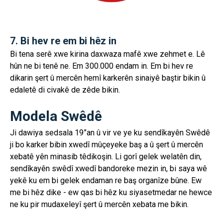
7. Bi hev re em bi hêz in
Bi tena serê xwe kirina daxwaza mafê xwe zehmet e. Lê
hûn ne bi tenê ne. Em 300.000 endam in. Em bi hev re
dikarin şert û mercên hemî karkerên sinaiyê baştir bikin û
edaletê di civakê de zêde bikin.
Modela Swêdê
Ji dawiya sedsala 19”an û vir ve ye ku sendîkayên Swêdê
ji bo karker bibin xwedî mûçeyeke baş a û şert û mercên
xebatê yên minasib têdikoşin. Li gorî gelek welatên din,
sendîkayên swêdî xwedî bandoreke mezin in, bi saya wê
yekê ku em bi gelek endaman re baş organîze bûne. Ew
me bi hêz dike - ew qas bi hêz ku siyasetmedar ne hewce
ne ku pir mudaxeleyî şert û mercên xebata me bikin.