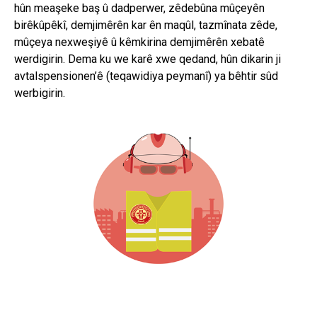
hûn meaşeke baş û dadperwer, zêdebûna mûçeyên
birêkûpêkî, demjimêrên kar ên maqûl, tazmînata zêde,
mûçeya nexweşiyê û kêmkirina demjimêrên xebatê
werdigirin. Dema ku we karê xwe qedand, hûn dikarin ji
avtalspensionen’ê (teqawidiya peymanî) ya bêhtir sûd
werbigirin.