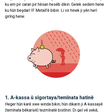
ku em pir caran pir hêsan hesêb dikin. Gelek sedem hene
ku hûn beşdarî IF Metall’ê bibin. Li vir hinek ji yên herî
girîng hene:
1. A-kassa û sîgortaya/temînata hatinê
Heger hûn karê xwe winda bikin, hûn dikarin ji A-kassayê
(temînata bêkariyê) tezmînatê bistînin. Di gel vê yekê,