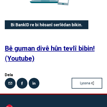
Bi BankID re bi hêsanî serlêdan bikin.
Bê guman divê hûn tevlî bibin!
(Youtube)
Dela
Lyssna