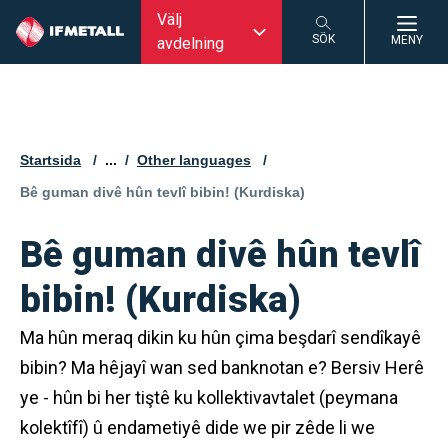
Välj
SÖK
MENY
avdelning
SÖK
Startsida
...
Other languages
Aktuell sida:
Bê guman divê hûn tevlî bibin! (Kurdiska)
Bê guman divê hûn tevlî
bibin! (Kurdiska)
Ma hûn meraq dikin ku hûn çima beşdarî sendîkayê
bibin? Ma hêjayî wan sed banknotan e? Bersiv Herê
ye - hûn bi her tiştê ku kollektivavtalet (peymana
kolektîfî) û endametiyê dide we pir zêde li we