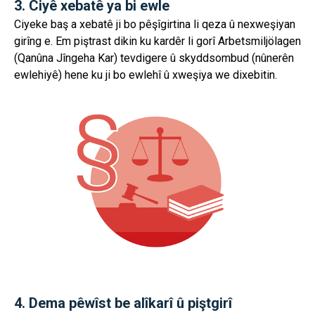
3. Ciyê xebatê ya bi ewle
Ciyeke baş a xebatê ji bo pêşîgirtina li qeza û nexweşiyan
girîng e. Em piştrast dikin ku kardêr li gorî Arbetsmiljölagen
(Qanûna Jîngeha Kar) tevdigere û skyddsombud (nûnerên
ewlehiyê) hene ku ji bo ewlehî û xweşiya we dixebitin.
4. Dema pêwîst be alîkarî û piştgirî