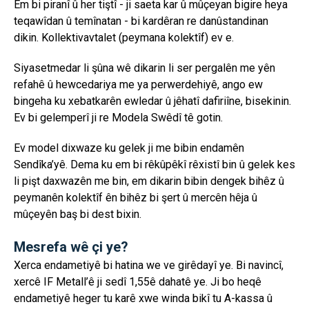
Em bi piranî û her tiştî - ji saeta kar û mûçeyan bigire heya
teqawîdan û temînatan - bi kardêran re danûstandinan
dikin. Kollektivavtalet (peymana kolektîf) ev e.
Siyasetmedar li şûna wê dikarin li ser pergalên me yên
refahê û hewcedariya me ya perwerdehiyê, ango ew
bingeha ku xebatkarên ewledar û jêhatî dafiriîne, bisekinin.
Ev bi gelemperî ji re Modela Swêdî tê gotin.
Ev model dixwaze ku gelek ji me bibin endamên
Sendîka’yê. Dema ku em bi rêkûpêkî rêxistî bin û gelek kes
li pişt daxwazên me bin, em dikarin bibin dengek bihêz û
peymanên kolektîf ên bihêz bi şert û mercên hêja û
mûçeyên baş bi dest bixin.
Mesrefa wê çi ye?
Xerca endametiyê bi hatina we ve girêdayî ye. Bi navincî,
xercê IF Metall’ê ji sedî 1,55ê dahatê ye. Ji bo heqê
endametiyê heger tu karê xwe winda bikî tu A-kassa û