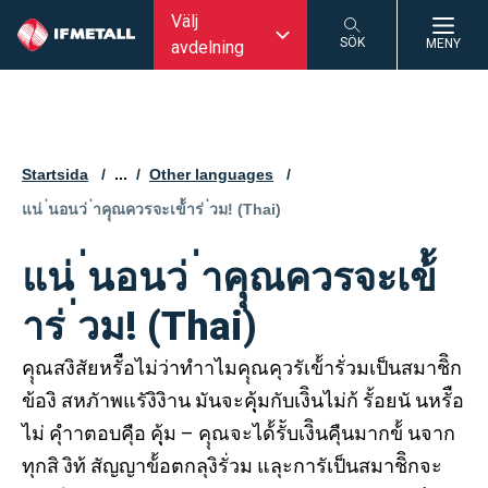
Välj
SÖK
MENY
avdelning
SÖK
Startsida
...
Other languages
Aktuell sida:
แน่ ่นอนว่ ่าคุุณควรจะเข้้าร่ ่วม! (Thai)
แน่ ่นอนว่ ่าคุุณควรจะเข้้
าร่ ่วม! (Thai)
คุุณสงิสัยหรัือไม่ว่าทำาไมคุุณคุวรัเข้้ารั่วมเป็นสมาชิิก
ข้องิ สหภัาพแรังิงิาน มันจะคุุ้มกับเงิินไม่ก้ รั้อยนั นหรัือ
ไม่ คุำาตอบคุือ คุุ้ม – คุุณจะได้้รัับเงิินคุืนมากข้้ นจาก
ทุกสิ งิท้ สัญญาข้้อตกลุงิรั่วม แลุะการัเป็นสมาชิิกจะ