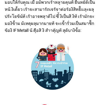
มอบให้กับคุุณ เมื อม้พวกเรัาหลุายคุนท้ ยืนหยัด้เป็น
หน้ งิเด้้ยว เรัาจะสามารัถเจรัจาต่อรัองิสิทธิิแลุะผลุ
ปรัะโยข้น์ท้ เรัาอาจพลุาด้ไป ซึ่้ งิเป็นสิ งิท้ เรัามักจะ
มองิข้้าม ม้เหตุผลุมากมายท้ จะเข้้ารั่วมเป็นสมาชิิก
ข้องิ IF Metall น้ คุือสิ งิ สำาคุัญท้ สุด้บางิข้้อ: